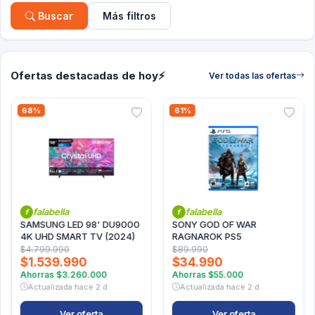
Buscar
Más filtros
Ofertas destacadas de hoy
⚡
Ver todas las ofertas
68%
61%
falabella
falabella
f
f
SAMSUNG LED 98' DU9000
SONY GOD OF WAR
4K UHD SMART TV (2024)
RAGNAROK PS5
$4.799.990
$89.990
$1.539.990
$34.990
Ahorras
$3.260.000
Ahorras
$55.000
Actualizada
hace 2 d
Actualizada
hace 2 d
Ver oferta
Ver oferta