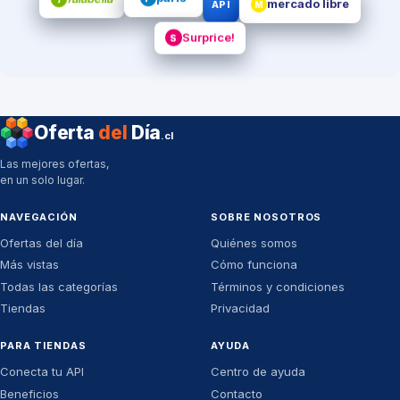
mercado libre
API
M
Surprice!
S
Oferta
del
Día
.cl
Las mejores ofertas,
en un solo lugar.
NAVEGACIÓN
SOBRE NOSOTROS
Ofertas del día
Quiénes somos
Más vistas
Cómo funciona
Todas las categorías
Términos y condiciones
Tiendas
Privacidad
PARA TIENDAS
AYUDA
Conecta tu API
Centro de ayuda
Beneficios
Contacto