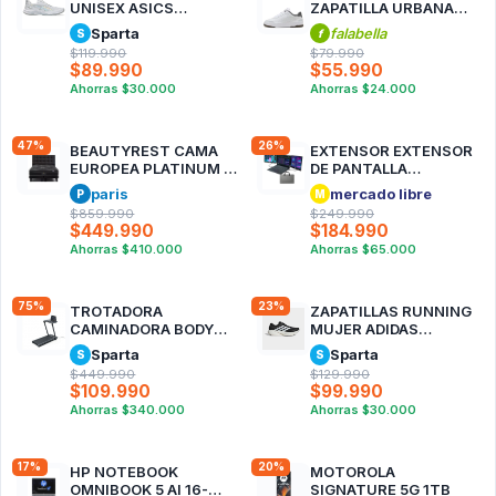
UNISEX ASICS
ZAPATILLA URBANA
NETBURNER
HOMBRE CUERO
Sparta
falabella
S
f
BALLISTIC FF 4
BLANCO
$119.990
$79.990
BLANCA
$89.990
$55.990
Ahorras
$30.000
Ahorras
$24.000
47%
26%
BEAUTYREST CAMA
EXTENSOR EXTENSOR
EUROPEA PLATINUM 2
DE PANTALLA
PLAZAS + RESPALDO
PORTÁTIL CON DOS
paris
mercado libre
P
M
TIGNES MARENGO
PANTALLAS DE 14 FHD
$859.990
$249.990
$449.990
$184.990
Ahorras
$410.000
Ahorras
$65.000
75%
23%
TROTADORA
ZAPATILLAS RUNNING
CAMINADORA BODY
MUJER ADIDAS
SCULPTURE BT3125
SUPERNOVA RISE 3
Sparta
Sparta
S
S
NEGRO
$449.990
$129.990
$109.990
$99.990
Ahorras
$340.000
Ahorras
$30.000
17%
20%
HP NOTEBOOK
MOTOROLA
OMNIBOOK 5 AI 16-
SIGNATURE 5G 1TB