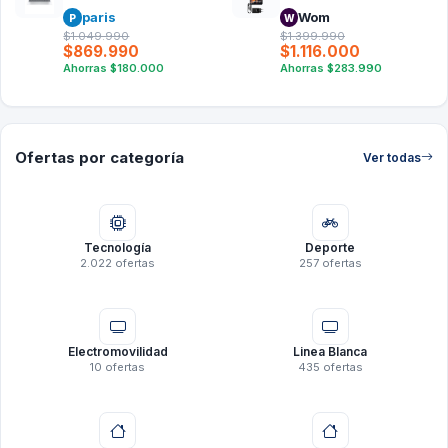
AF1072LA INTEL CORE
paris
Wom
P
W
ULTRA 7 16GB RAM
$1.049.990
$1.399.990
512GB SSD 16'' 2K
$869.990
$1.116.000
60HZ
Ahorras
$180.000
Ahorras
$283.990
Ofertas por categoría
Ver todas
Tecnología
Deporte
2.022 ofertas
257 ofertas
Electromovilidad
Linea Blanca
10 ofertas
435 ofertas