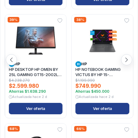
39%
38%
HP
HP
H
H
HP DESKTOP HP OMEN BY
HP NOTEBOOK GAMING
25L GAMING GT15-2002LA
VICTUS BY HP 15-
+ MONITOR OMEN DE HP DE
FA2009LA, INTEL CORE I5, 8
$4.238.270
$1.199.990
27"
GB RAM, NVIDIA GEFORCE
$2.599.980
$749.990
RTX 3050, 512 GB SSD,
Ahorras
$1.638.290
Ahorras
$450.000
15.6" FHD 144 HZ,
Actualizada
hace 2 d
Actualizada
hace 2 d
WINDOWS 11 HOME
Ver oferta
Ver oferta
68%
66%