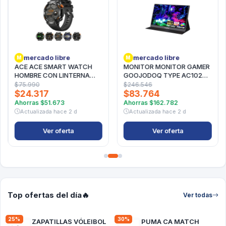
mercado libre
mercado libre
M
M
ACE ACE SMART WATCH
MONITOR MONITOR GAMER
HOMBRE CON LINTERNA
GOOJODOQ TYPE AC1025
RELOJ INTELIGENT MILITAR
15.6" LCD NEGRO FULL HD,
$75.990
$246.546
NEGRO
PORTÁTIL, AJUSTABLE
$24.317
$83.764
Ahorras
$51.673
Ahorras
$162.782
Actualizada
hace 2 d
Actualizada
hace 2 d
Ver oferta
Ver oferta
Top ofertas del día
🔥
Ver todas
25%
30%
ZAPATILLAS VÓLEIBOL
PUMA CA MATCH